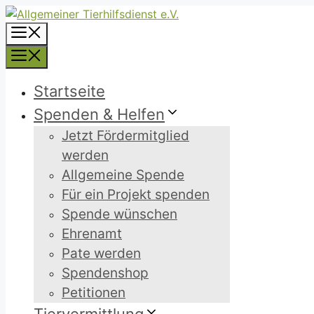
Zum
Inhalt
Menü
springen
Menü
Startseite
Spenden & Helfen
Jetzt Fördermitglied
werden
Allgemeine Spende
Für ein Projekt spenden
Spende wünschen
Ehrenamt
Pate werden
Spendenshop
Petitionen