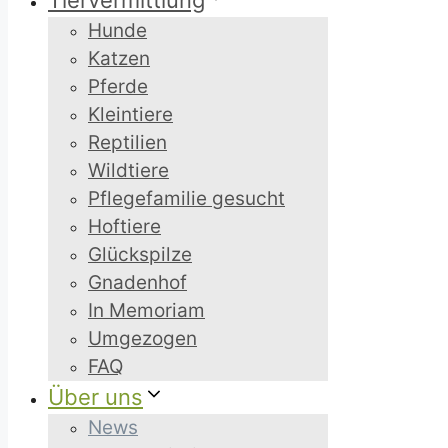
Tiervermittlung
Hunde
Katzen
Pferde
Kleintiere
Reptilien
Wildtiere
Pflegefamilie gesucht
Hoftiere
Glückspilze
Gnadenhof
In Memoriam
Umgezogen
FAQ
Über uns
News