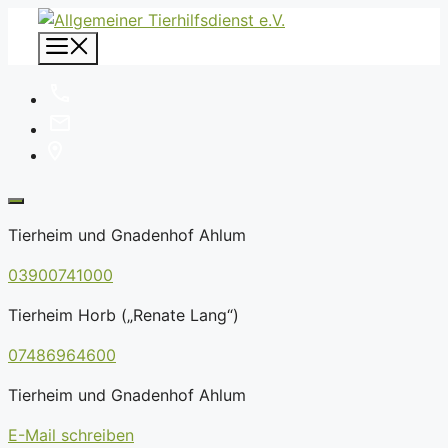
Zum
Inhalt
Menü
springen
Tierheim und Gnadenhof Ahlum
03900741000
Tierheim Horb („Renate Lang“)
07486964600
Tierheim und Gnadenhof Ahlum
E-Mail schreiben