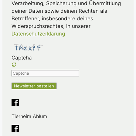
Verarbeitung, Speicherung und Übermittlung
deiner Daten sowie deinen Rechten als
Betroffener, insbesondere deines
Widerspruchsrechtes, in unserer
Datenschutzerklärung
Captcha
Please
enter
the
characters
shown
in
Tierheim Ahlum
the
CAPTCHA
to