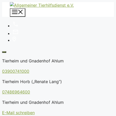
Zum
Inhalt
Menü
springen
Tierheim und Gnadenhof Ahlum
03900741000
Tierheim Horb („Renate Lang“)
07486964600
Tierheim und Gnadenhof Ahlum
E-Mail schreiben