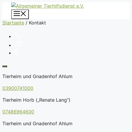
Zum
Inhalt
Menü
springen
Startseite
/
Kontakt
Tierheim und Gnadenhof Ahlum
03900741000
Tierheim Horb („Renate Lang“)
07486964600
Tierheim und Gnadenhof Ahlum