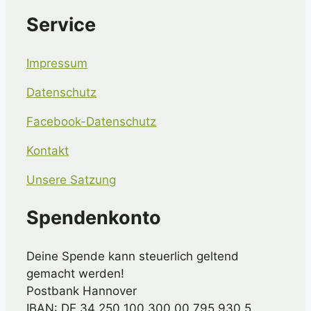
the
Service
CAPTCHA
to
ensure
Impressum
that
you
Datenschutz
are
Facebook-Datenschutz
human.
Kontakt
Unsere Satzung
Spendenkonto
Deine Spende kann steuerlich geltend
gemacht werden!
Postbank Hannover
IBAN: DE 34 250 100 300 00 795 930 5