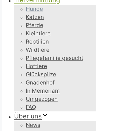
Tiervermittlung
Hunde
Katzen
Pferde
Kleintiere
Reptilien
Wildtiere
Pflegefamilie gesucht
Hoftiere
Glückspilze
Gnadenhof
In Memoriam
Umgezogen
FAQ
Über uns
News