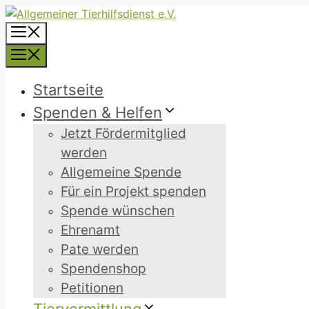
Zum
Inhalt
Menü
springen
Menü
Startseite
Spenden & Helfen
Jetzt Fördermitglied
werden
Allgemeine Spende
Für ein Projekt spenden
Spende wünschen
Ehrenamt
Pate werden
Spendenshop
Petitionen