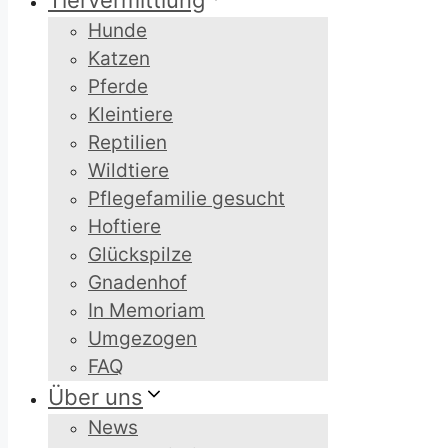
Tiervermittlung
Hunde
Katzen
Pferde
Kleintiere
Reptilien
Wildtiere
Pflegefamilie gesucht
Hoftiere
Glückspilze
Gnadenhof
In Memoriam
Umgezogen
FAQ
Über uns
News