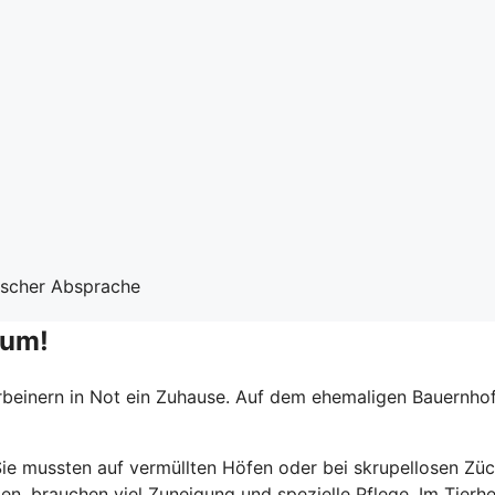
nischer Absprache
lum!
rbeinern in Not ein Zuhause. Auf dem ehemaligen Bauernhof
ie mussten auf vermüllten Höfen oder bei skrupellosen Züc
haben, brauchen viel Zuneigung und spezielle Pflege. Im Ti