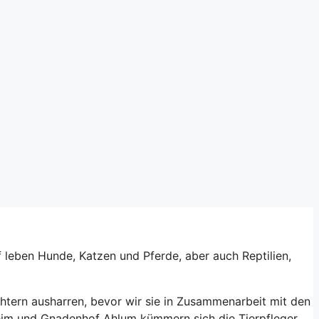
 leben Hunde, Katzen und Pferde, aber auch Reptilien,
htern ausharren, bevor wir sie in Zusammenarbeit mit den
erheim und Gnadenhof Ahlum kümmern sich die Tierpfleger