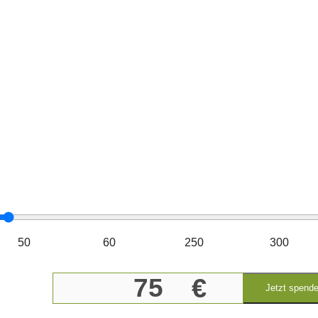
Hilf uns, Tieren zu helfen!
50
60
250
300