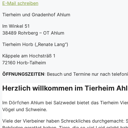
E-Mail schreiben
Tierheim und Gnadenhof Ahlum
Im Winkel 51
38489 Rohrberg – OT Ahlum
Tierheim Horb („Renate Lang“)
Käppele am Hochsträß 1
72160 Horb-Talheim
ÖFFNUNGSZEITEN
: Besuch und Termine nur nach telefo
Herzlich willkommen im Tierheim Ah
Im Dörfchen Ahlum bei Salzwedel bietet das Tierheim Vie
Vögel und Schweine.
Viele der Vierbeiner haben Schreckliches durchgemacht: S
Behörden gerettet haben. Tiere, die so viel Leid erlebt 