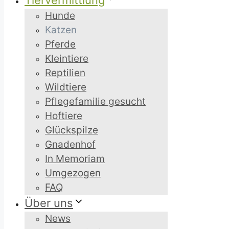
Tiervermittlung
Hunde
Katzen
Pferde
Kleintiere
Reptilien
Wildtiere
Pflegefamilie gesucht
Hoftiere
Glückspilze
Gnadenhof
In Memoriam
Umgezogen
FAQ
Über uns
News