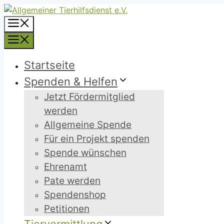
Zum
Inhalt
Menü
springen
Menü
Startseite
Spenden & Helfen
Jetzt Fördermitglied
werden
Allgemeine Spende
Für ein Projekt spenden
Spende wünschen
Ehrenamt
Pate werden
Spendenshop
Petitionen