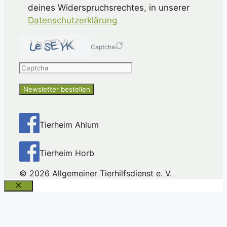
deines Widerspruchsrechtes, in unserer
Datenschutzerklärung
Captcha
Please
enter
the
characters
shown
in
Tierheim Ahlum
the
CAPTCHA
Tierheim Horb
to
ensure
© 2026 Allgemeiner Tierhilfsdienst e. V.
that
you
Schließen
are
human.