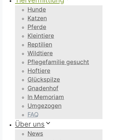
Tiervermittlung
Hunde
Katzen
Pferde
Kleintiere
Reptilien
Wildtiere
Pflegefamilie gesucht
Hoftiere
Glückspilze
Gnadenhof
In Memoriam
Umgezogen
FAQ
Über uns
News