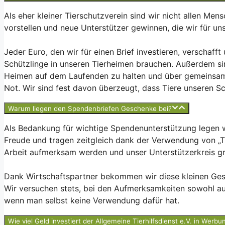
Als eher kleiner Tierschutzverein sind wir nicht allen Me
vorstellen und neue Unterstützer gewinnen, die wir für un
Jeder Euro, den wir für einen Brief investieren, verschaff
Schützlinge in unseren Tierheimen brauchen. Außerdem si
Heimen auf dem Laufenden zu halten und über gemeinsam E
Not. Wir sind fest davon überzeugt, dass Tiere unseren S
Warum liegen den Spendenbriefen Geschenke bei?
Als Bedankung für wichtige Spendenunterstützung legen 
Freude und tragen zeitgleich dank der Verwendung von „Ti
Arbeit aufmerksam werden und unser Unterstützerkreis gr
Dank Wirtschaftspartner bekommen wir diese kleinen Ges
Wir versuchen stets, bei den Aufmerksamkeiten sowohl au
wenn man selbst keine Verwendung dafür hat.
Wie viel Geld investiert der Allgemeine Tierhilfsdienst e.V. in Werb