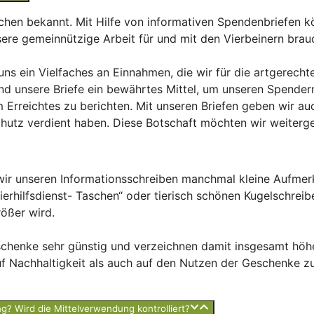
nschen bekannt. Mit Hilfe von informativen Spendenbriefen 
sere gemeinnützige Arbeit für und mit den Vierbeinern brau
t uns ein Vielfaches an Einnahmen, die wir für die artgerec
nd unsere Briefe ein bewährtes Mittel, um unseren Spender
rreichtes zu berichten. Mit unseren Briefen geben wir auc
chutz verdient haben. Diese Botschaft möchten wir weiterg
wir unseren Informationsschreiben manchmal kleine Aufmer
erhilfsdienst- Taschen“ oder tierisch schönen Kugelschrei
ößer wird.
chenke sehr günstig und verzeichnen damit insgesamt höhe
f Nachhaltigkeit als auch auf den Nutzen der Geschenke zu
ung? Wird die Mittelverwendung kontrolliert?