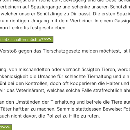
ierbeinern auf Spaziergänge und schenke unseren Schützl
welcher unserer Schützlinge zu Dir passt. Die ersten Spaz
s zum richtigen Umgang mit dem Vierbeiner. In einem Gassig
von Leckerlis festgeschrieben.
gesetz schalten möchte?
erstoß gegen das Tierschutzgesetz melden möchtest, ist Di
tung, von misshandelten oder vernachlässigten Tieren, werd
enlosigkeit die Ursache für schlechte Tierhaltung und ein 
fühl bei den Kontrollen, doch oft kooperieren die Halter un
 wir das Veterinäramt, welches solche Fälle strafrechtlich ah
an den Umständen der Tierhaltung und befreie die Tiere auch
n Täter haftbar zu machen. Sammle stattdessen Beweise: Fot
uch nicht davor, die Polizei zu Hilfe zu rufen.
e?