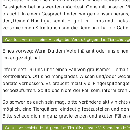
Gassigeher bei uns werden möchtest! Gehe mit unseren V
braucht. In einem Gespräch finden wir gemeinsam heraus, 
der „Deinen“ Hund gut kennt. Er gibt Dir Tipps und Trick
verschiedenen Situationen und die Regelung für die Gabe 
Was tun, wenn ich eine Anzeige bei Verstoß gegen das Tierschutz
Eines vorweg: Wenn Du dem Veterinäramt oder uns einen V
ihn angezeigt hat.
Informierst Du uns über einen Fall von grausamer Tierhal
kontrollieren. Oft sind mangelndes Wissen und/oder Gedank
bereits verbessern. Es braucht meist viel Fingerspitzenge
herbeizuführen. Sollte das nicht der Fall sein, informieren
So schwer es auch sein mag, bitte verändere aktiv nichts 
möglich, eine Tierquälerei eindeutig festzustellen und de
Bitte scheue dich in ganz gravierenden und akuten Fällen a
Warum verschickt der Allgemeine Tierhilfsdienst e.V. Spendenbrief