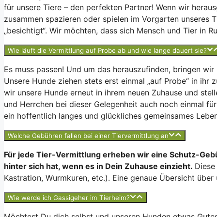
für unsere Tiere – den perfekten Partner! Wenn wir heraus
zusammen spazieren oder spielen im Vorgarten unseres Ti
„besichtigt“. Wir möchten, dass sich Mensch und Tier in 
Wie läuft die Vermittlung auf Probe ab und wie lange dauert sie?
Es muss passen! Und um das herauszufinden, bringen wir un
Unsere Hunde ziehen stets erst einmal „auf Probe“ in ih
wir unsere Hunde erneut in ihrem neuen Zuhause und stell
und Herrchen bei dieser Gelegenheit auch noch einmal für
ein hoffentlich langes und glückliches gemeinsames Lebe
Welche Gebühren fallen bei einer Tiervermittlung an
Für jede Tier-Vermittlung erheben wir eine Schutz-Gebü
hinter sich hat, wenn es in Dein Zuhause einzieht.
Diese
Kastration, Wurmkuren, etc.). Eine genaue Übersicht über 
Wie werde ich Gassigeher im Tierheim?
Möchtest Du dich selbst und unseren Hunden etwas Gutes 