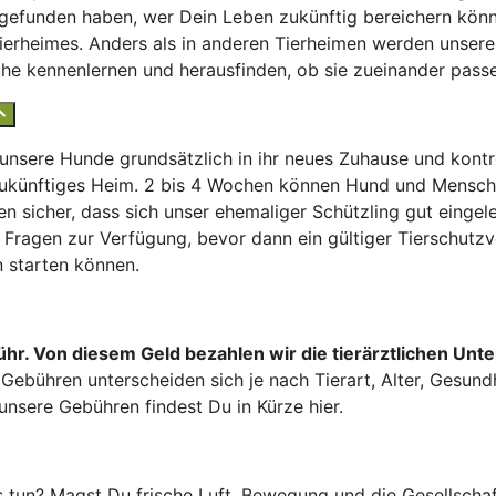
gefunden haben, wer Dein Leben zukünftig bereichern könnte
erheimes. Anders als in anderen Tierheimen werden unsere
Ruhe kennenlernen und herausfinden, ob sie zueinander pass
sere Hunde grundsätzlich in ihr neues Zuhause und kontroll
r zukünftiges Heim. 2 bis 4 Wochen können Hund und Mensc
en sicher, dass sich unser ehemaliger Schützling gut einge
 Fragen zur Verfügung, bevor dann ein gültiger Tierschutzv
n starten können.
hr. Von diesem Geld bezahlen wir die tierärztlichen Unte
 Gebühren unterscheiden sich je nach Tierart, Alter, Gesund
unsere Gebühren findest Du in Kürze hier.
tun? Magst Du frische Luft, Bewegung und die Gesellschaft 