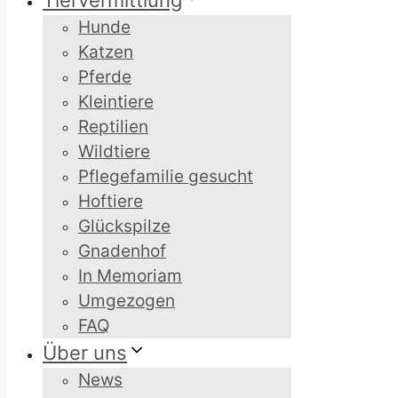
Tiervermittlung
Hunde
Katzen
Pferde
Kleintiere
Reptilien
Wildtiere
Pflegefamilie gesucht
Hoftiere
Glückspilze
Gnadenhof
In Memoriam
Umgezogen
FAQ
Über uns
News