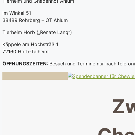
Tierheim und Gnadenhof Ahlum
Im Winkel 51
38489 Rohrberg – OT Ahlum
Tierheim Horb („Renate Lang“)
Käppele am Hochsträß 1
72160 Horb-Talheim
ÖFFNUNGSZEITEN
: Besuch und Termine nur nach telefo
Zw