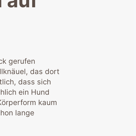
 auf
ck gerufen
llknäuel, das dort
ich, dass sich
hlich ein Hund
e Körperform kaum
chon lange