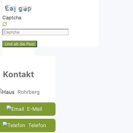
Captcha
Please
enter
the
characters
shown
in
Kontakt
the
CAPTCHA
to
Rohrberg
ensure
that
E-Mail
you
are
human.
Telefon