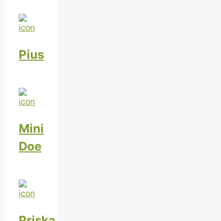
Pius
Mini
Doe
Priska