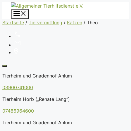
Zum
Inhalt
Menü
springen
Startseite
/
Tiervermittlung
/
Katzen
/
Theo
Tierheim und Gnadenhof Ahlum
03900741000
Tierheim Horb („Renate Lang“)
07486964600
Tierheim und Gnadenhof Ahlum