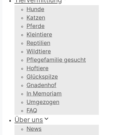
Tiervermittlung
Hunde
Katzen
Pferde
Kleintiere
Reptilien
Wildtiere
Pflegefamilie gesucht
Hoftiere
Glückspilze
Gnadenhof
In Memoriam
Umgezogen
FAQ
Über uns
News