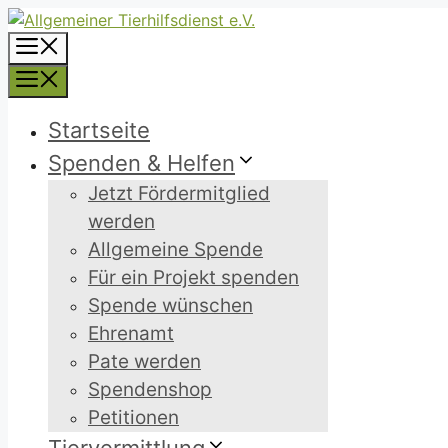
Zum
Inhalt
Menü
springen
Menü
Startseite
Spenden & Helfen
Jetzt Fördermitglied
werden
Allgemeine Spende
Für ein Projekt spenden
Spende wünschen
Ehrenamt
Pate werden
Spendenshop
Petitionen