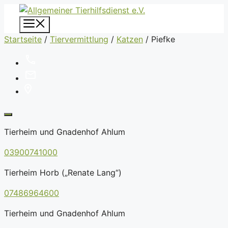
Zum
Inhalt
Menü
springen
Startseite
/
Tiervermittlung
/
Katzen
/
Piefke
Tierheim und Gnadenhof Ahlum
03900741000
Tierheim Horb („Renate Lang“)
07486964600
Tierheim und Gnadenhof Ahlum