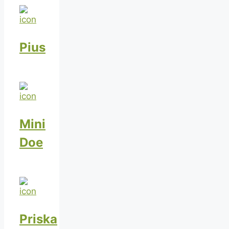
Pius
Mini
Doe
Priska