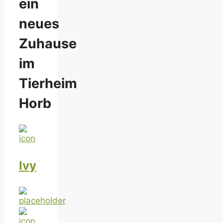
ein
neues
Zuhause
im
Tierheim
Horb
Ivy