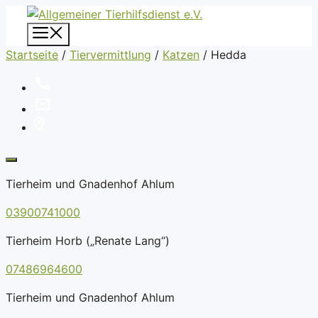
Zum
Inhalt
Menü
springen
Startseite
/
Tiervermittlung
/
Katzen
/
Hedda
Tierheim und Gnadenhof Ahlum
03900741000
Tierheim Horb („Renate Lang“)
07486964600
Tierheim und Gnadenhof Ahlum