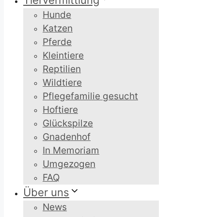
Tiervermittlung
Hunde
Katzen
Pferde
Kleintiere
Reptilien
Wildtiere
Pflegefamilie gesucht
Hoftiere
Glückspilze
Gnadenhof
In Memoriam
Umgezogen
FAQ
Über uns
News