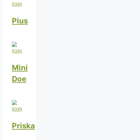
Pius
Mini
Doe
Priska