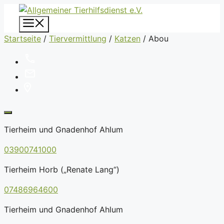
Zum
Inhalt
Menü
springen
Startseite
/
Tiervermittlung
/
Katzen
/
Abou
Tierheim und Gnadenhof Ahlum
03900741000
Tierheim Horb („Renate Lang“)
07486964600
Tierheim und Gnadenhof Ahlum