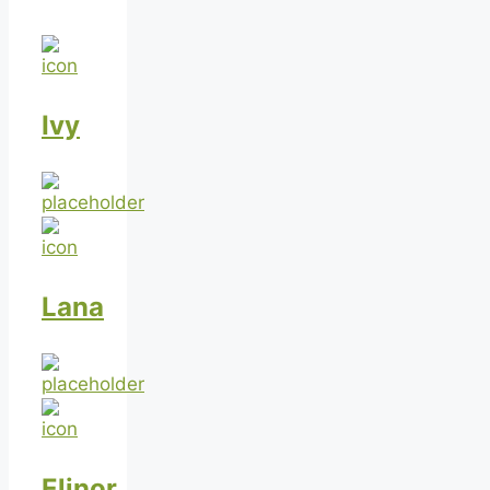
Ivy
Lana
Elinor