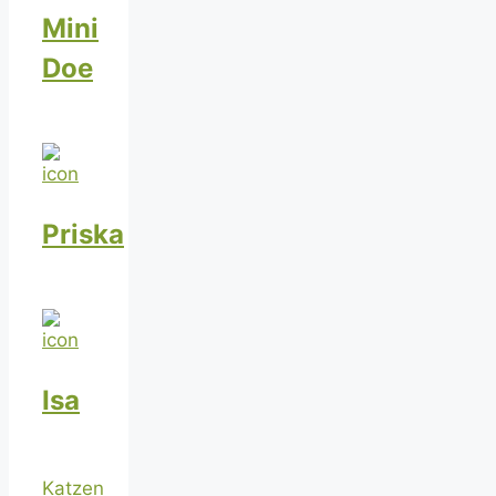
Mini
Doe
Priska
Isa
Katzen