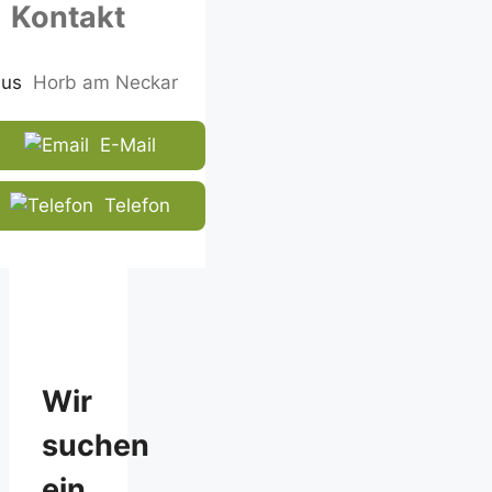
Kontakt
the
CAPTCHA
to
Horb am Neckar
ensure
that
E-Mail
you
are
human.
Telefon
Wir
suchen
ein