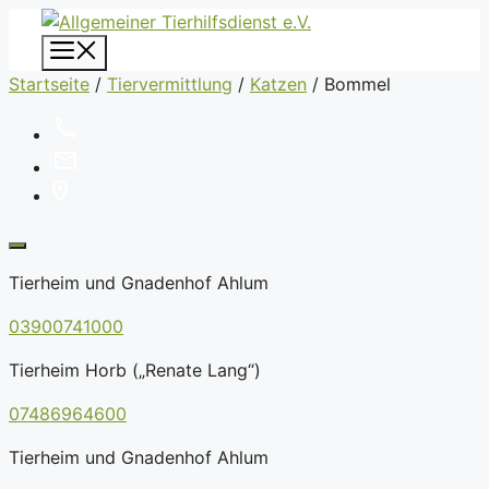
Zum
Inhalt
Menü
springen
Startseite
/
Tiervermittlung
/
Katzen
/
Bommel
Tierheim und Gnadenhof Ahlum
03900741000
Tierheim Horb („Renate Lang“)
07486964600
Tierheim und Gnadenhof Ahlum