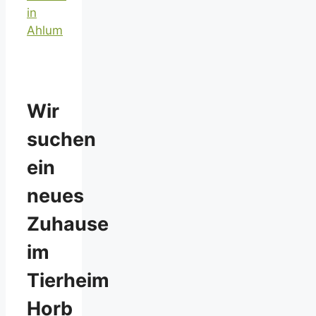
in
Ahlum
Wir
suchen
ein
neues
Zuhause
im
Tierheim
Horb