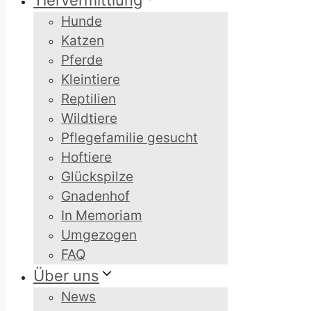
Tiervermittlung
Hunde
Katzen
Pferde
Kleintiere
Reptilien
Wildtiere
Pflegefamilie gesucht
Hoftiere
Glückspilze
Gnadenhof
In Memoriam
Umgezogen
FAQ
Über uns
News