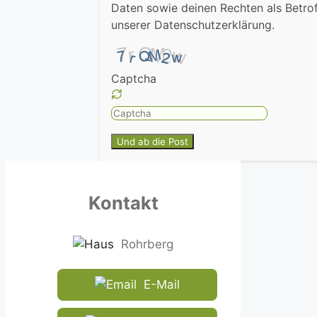
Daten sowie deinen Rechten als Betrof
unserer Datenschutzerklärung.
Captcha
Please
enter
the
characters
shown
in
Kontakt
the
CAPTCHA
Rohrberg
to
ensure
that
E-Mail
you
are