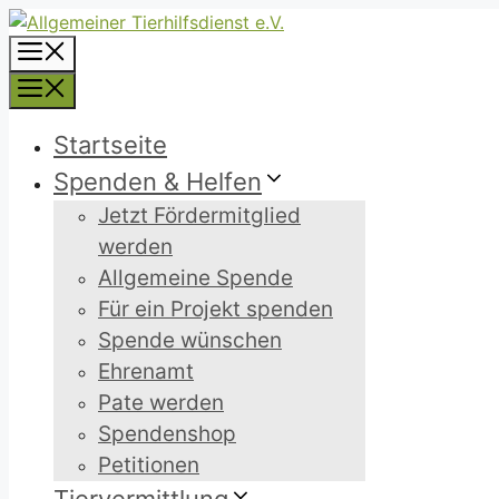
Zum
Inhalt
Menü
springen
Menü
Startseite
Spenden & Helfen
Jetzt Fördermitglied
werden
Allgemeine Spende
Für ein Projekt spenden
Spende wünschen
Ehrenamt
Pate werden
Spendenshop
Petitionen