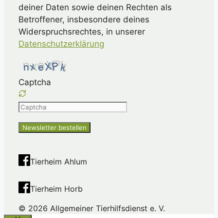
deiner Daten sowie deinen Rechten als
Betroffener, insbesondere deines
Widerspruchsrechtes, in unserer
Datenschutzerklärung
Captcha
Please
enter
the
characters
shown
Tierheim Ahlum
in
the
Tierheim Horb
CAPTCHA
to
© 2026 Allgemeiner Tierhilfsdienst e. V.
ensure