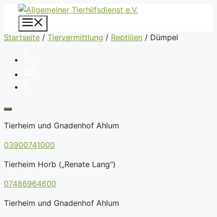
Zum
Inhalt
Menü
springen
Startseite
/
Tiervermittlung
/
Reptilien
/
Dümpel
Tierheim und Gnadenhof Ahlum
03900741000
Tierheim Horb („Renate Lang“)
07486964600
Tierheim und Gnadenhof Ahlum