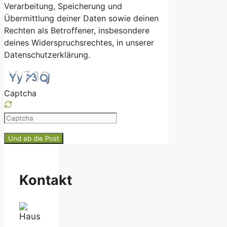
Verarbeitung, Speicherung und
Übermittlung deiner Daten sowie deinen
Rechten als Betroffener, insbesondere
deines Widerspruchsrechtes, in unserer
Datenschutzerklärung.
Captcha
Please
enter
the
characters
shown
Kontakt
in
the
CAPTCHA
to
ensure