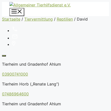
Zum
Inhalt
Menü
springen
Startseite
/
Tiervermittlung
/
Reptilien
/
David
Tierheim und Gnadenhof Ahlum
03900741000
Tierheim Horb („Renate Lang“)
07486964600
Tierheim und Gnadenhof Ahlum