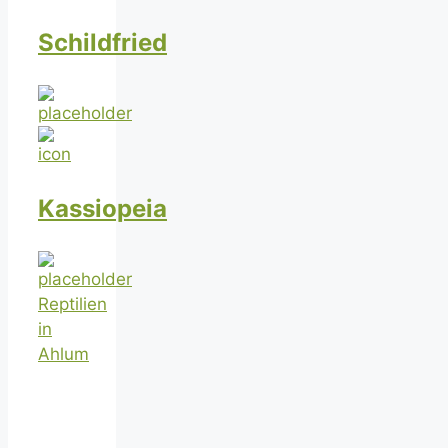
Schildfried
Kassiopeia
Reptilien
in
Ahlum