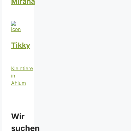
Mirana
Tikky
Kleintiere
in
Ahlum
Wir
suchen