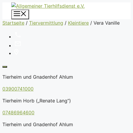
Zum
Inhalt
Menü
springen
Startseite
/
Tiervermittlung
/
Kleintiere
/
Vera Vanille
Tierheim und Gnadenhof Ahlum
03900741000
Tierheim Horb („Renate Lang“)
07486964600
Tierheim und Gnadenhof Ahlum