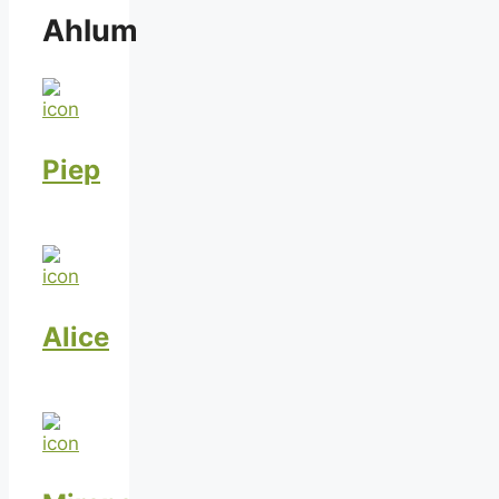
Ahlum
Piep
Alice