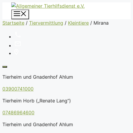
Zum
Inhalt
Menü
springen
Startseite
/
Tiervermittlung
/
Kleintiere
/
Mirana
Tierheim und Gnadenhof Ahlum
03900741000
Tierheim Horb („Renate Lang“)
07486964600
Tierheim und Gnadenhof Ahlum