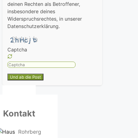
deinen Rechten als Betroffener,
insbesondere deines
Widerspruchsrechtes, in unserer
Datenschutzerklärung.
Captcha
Please
enter
the
characters
shown
in
the
Kontakt
CAPTCHA
to
ensure
Rohrberg
that