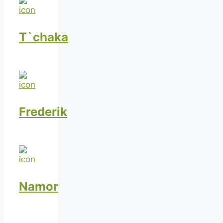
T`chaka
Frederik
Namor