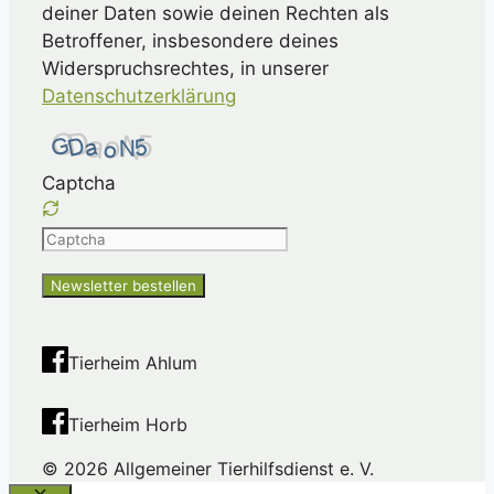
deiner Daten sowie deinen Rechten als
Betroffener, insbesondere deines
Widerspruchsrechtes, in unserer
Datenschutzerklärung
Captcha
Please
enter
the
characters
shown
Tierheim Ahlum
in
the
Tierheim Horb
CAPTCHA
to
© 2026 Allgemeiner Tierhilfsdienst e. V.
ensure