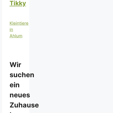
Tikky
Kleintiere
in
Ahlum
Wir
suchen
ein
neues
Zuhause