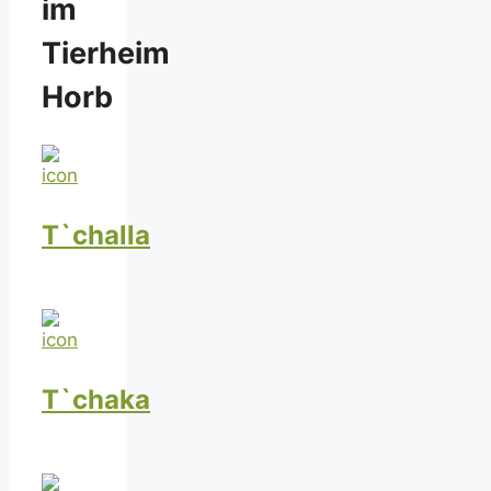
im
Tierheim
Horb
T`challa
T`chaka