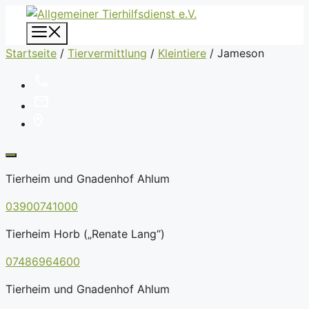
Zum
Inhalt
Menü
springen
Startseite
/
Tiervermittlung
/
Kleintiere
/
Jameson
Tierheim und Gnadenhof Ahlum
03900741000
Tierheim Horb („Renate Lang“)
07486964600
Tierheim und Gnadenhof Ahlum