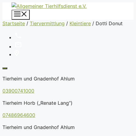
Zum
Inhalt
Menü
springen
Startseite
/
Tiervermittlung
/
Kleintiere
/
Dotti Donut
Tierheim und Gnadenhof Ahlum
03900741000
Tierheim Horb („Renate Lang“)
07486964600
Tierheim und Gnadenhof Ahlum