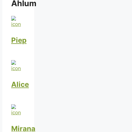
Ahlum
Piep
Alice
Mirana