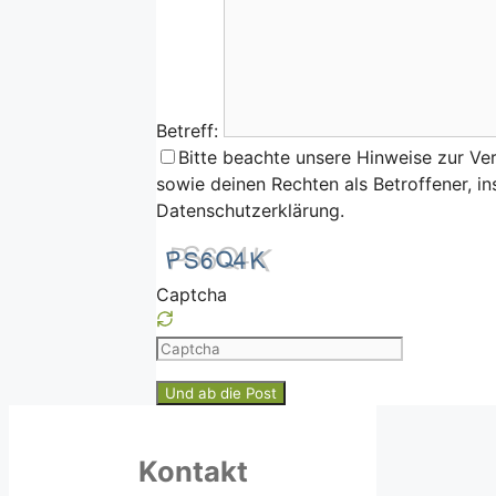
Betreff:
Bitte beachte unsere Hinweise zur Ve
sowie deinen Rechten als Betroffener, i
Datenschutzerklärung.
Captcha
Please
enter
the
characters
shown
Kontakt
in