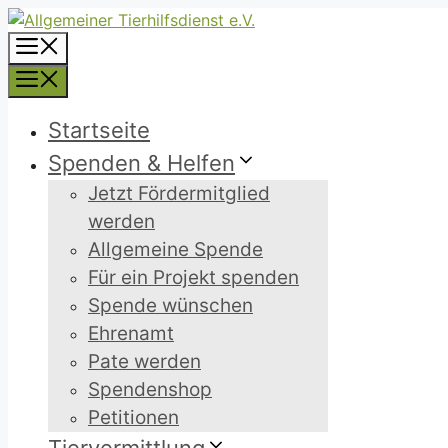
Zum
Inhalt
Menü
springen
Menü
Startseite
Spenden & Helfen
Jetzt Fördermitglied
werden
Allgemeine Spende
Für ein Projekt spenden
Spende wünschen
Ehrenamt
Pate werden
Spendenshop
Petitionen