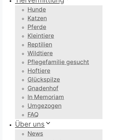
Tiervermittlung
Hunde
Katzen
Pferde
Kleintiere
Reptilien
Wildtiere
Pflegefamilie gesucht
Hoftiere
Glückspilze
Gnadenhof
In Memoriam
Umgezogen
FAQ
Über uns
News