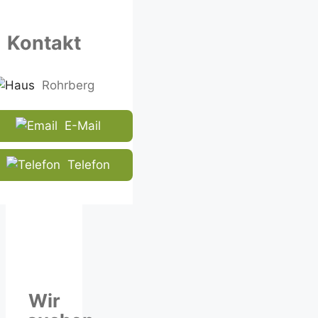
in
the
Kontakt
CAPTCHA
to
ensure
Rohrberg
that
you
E-Mail
are
human.
Telefon
Wir