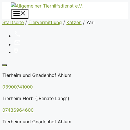
Zum
Inhalt
Menü
springen
Startseite
/
Tiervermittlung
/
Katzen
/
Yari
Tierheim und Gnadenhof Ahlum
03900741000
Tierheim Horb („Renate Lang“)
07486964600
Tierheim und Gnadenhof Ahlum