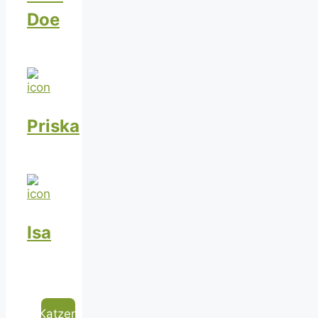
Doe
Priska
Isa
Katzen