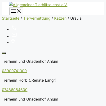
Zum
Inhalt
Menü
springen
Startseite
/
Tiervermittlung
/
Katzen
/
Ursula
Tierheim und Gnadenhof Ahlum
03900741000
Tierheim Horb („Renate Lang“)
07486964600
Tierheim und Gnadenhof Ahlum