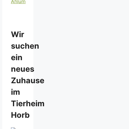
Ahlum
Wir
suchen
ein
neues
Zuhause
im
Tierheim
Horb