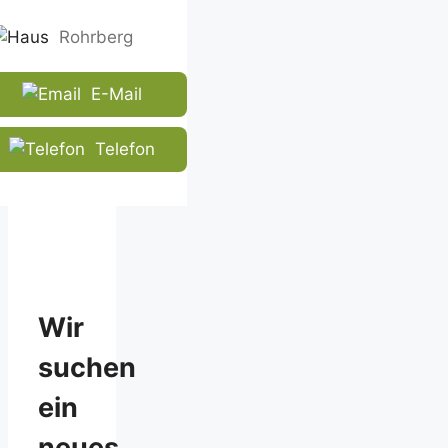
CAPTCHA
to
Rohrberg
ensure
that
E-Mail
you
are
human.
Telefon
Wir
suchen
ein
neues