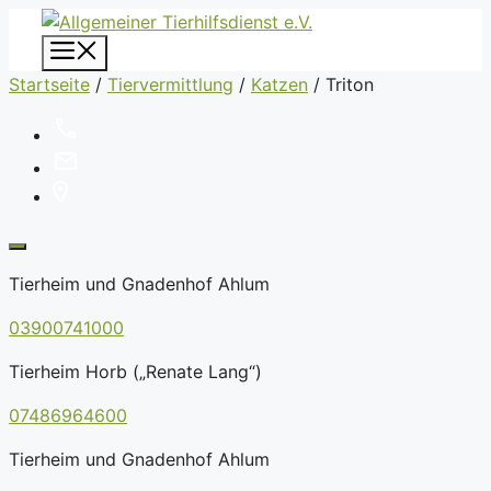
Zum
Inhalt
Menü
springen
Startseite
/
Tiervermittlung
/
Katzen
/
Triton
Tierheim und Gnadenhof Ahlum
03900741000
Tierheim Horb („Renate Lang“)
07486964600
Tierheim und Gnadenhof Ahlum