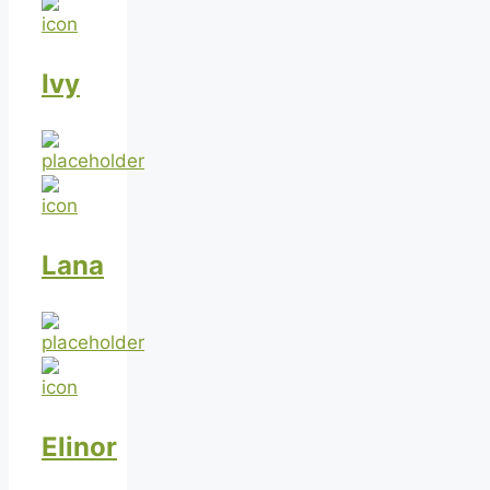
Ivy
Lana
Elinor