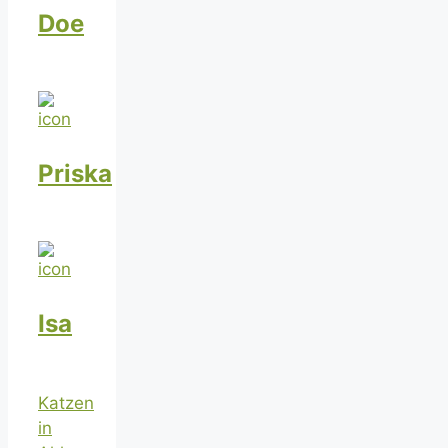
Doe
Priska
Isa
Katzen
in