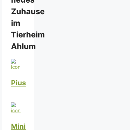
Zuhause
im
Tierheim
Ahlum
Pius
Mini