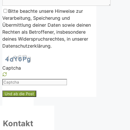
Bitte beachte unsere Hinweise zur
Verarbeitung, Speicherung und
Übermittlung deiner Daten sowie deinen
Rechten als Betroffener, insbesondere
deines Widerspruchsrechtes, in unserer
Datenschutzerklärung.
Captcha
Please
enter
the
characters
shown
in
Kontakt
the