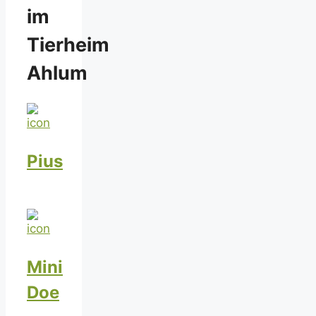
im
Tierheim
Ahlum
Pius
Mini
Doe