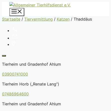
Zum
Inhalt
Menü
springen
Startseite
/
Tiervermittlung
/
Katzen
/
Thaddäus
Tierheim und Gnadenhof Ahlum
03900741000
Tierheim Horb („Renate Lang“)
07486964600
Tierheim und Gnadenhof Ahlum