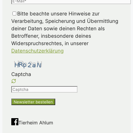
Bitte beachte unsere Hinweise zur
Verarbeitung, Speicherung und Übermittlung
deiner Daten sowie deinen Rechten als
Betroffener, insbesondere deines
Widerspruchsrechtes, in unserer
Datenschutzerklärung
Captcha
Please
enter
the
characters
shown
Tierheim Ahlum
in