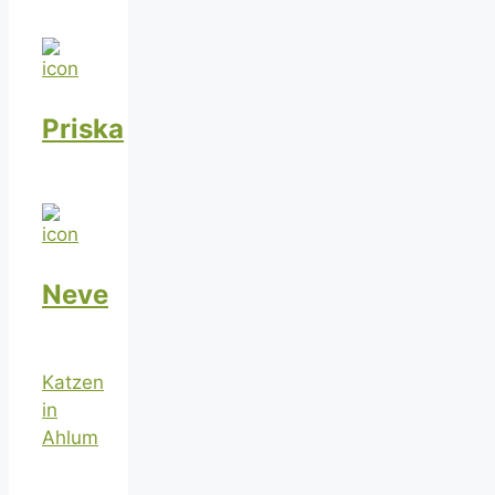
Priska
Neve
Katzen
in
Ahlum