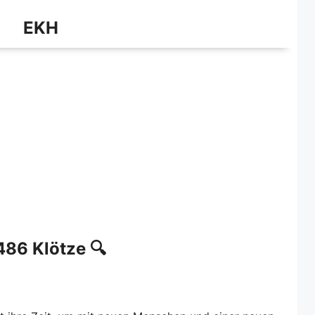
EKH
486 Klötze 🔍