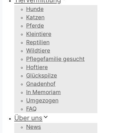
Tiervermittlung
Hunde
Katzen
Pferde
Kleintiere
Reptilien
Wildtiere
Pflegefamilie gesucht
Hoftiere
Glückspilze
Gnadenhof
In Memoriam
Umgezogen
FAQ
Über uns
News