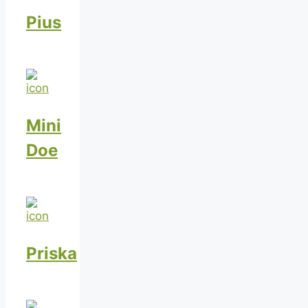
Pius
Mini
Doe
Priska