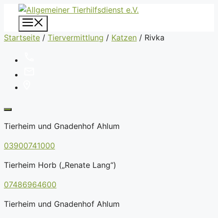
Zum
Inhalt
Menü
springen
Startseite
/
Tiervermittlung
/
Katzen
/
Rivka
Tierheim und Gnadenhof Ahlum
03900741000
Tierheim Horb („Renate Lang“)
07486964600
Tierheim und Gnadenhof Ahlum