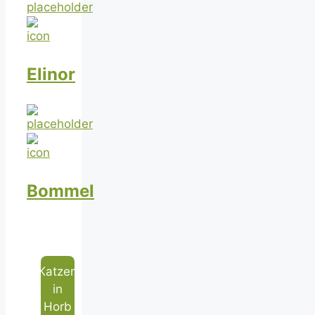
Elinor
Bommel
Katzen
in
Horb