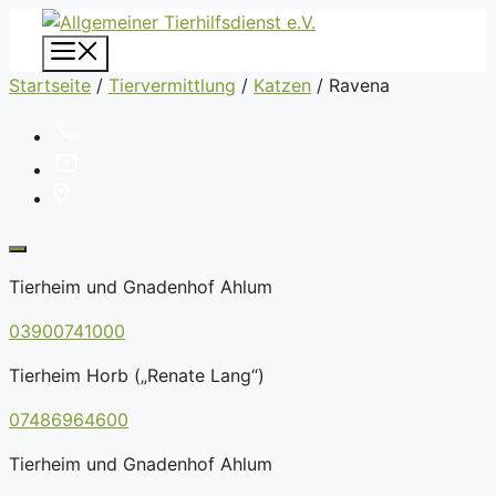
Zum
Inhalt
Menü
springen
Startseite
/
Tiervermittlung
/
Katzen
/
Ravena
Tierheim und Gnadenhof Ahlum
03900741000
Tierheim Horb („Renate Lang“)
07486964600
Tierheim und Gnadenhof Ahlum