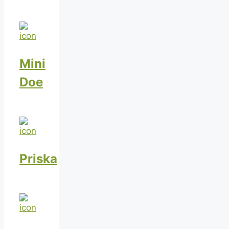
Mini
Doe
Priska