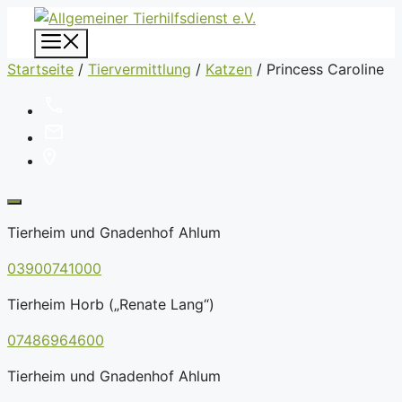
Zum
Inhalt
Menü
springen
Startseite
/
Tiervermittlung
/
Katzen
/
Princess Caroline
Tierheim und Gnadenhof Ahlum
03900741000
Tierheim Horb („Renate Lang“)
07486964600
Tierheim und Gnadenhof Ahlum