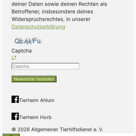
deiner Daten sowie deinen Rechten als
Betroffener, insbesondere deines
Widerspruchsrechtes, in unserer
Datenschutzerklärung
Captcha
Please
enter
the
characters
shown
Tierheim Ahlum
in
the
Tierheim Horb
CAPTCHA
to
© 2026 Allgemeiner Tierhilfsdienst e. V.
ensure