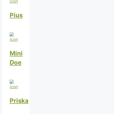
Pius
Mini
Doe
Priska