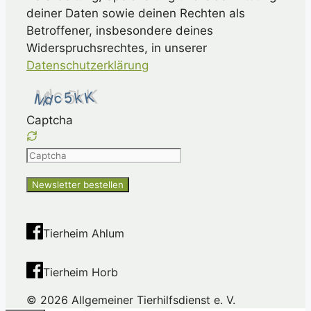
deiner Daten sowie deinen Rechten als
Betroffener, insbesondere deines
Widerspruchsrechtes, in unserer
Datenschutzerklärung
Captcha
Please
enter
the
characters
shown
Tierheim Ahlum
in
the
Tierheim Horb
CAPTCHA
to
© 2026 Allgemeiner Tierhilfsdienst e. V.
ensure