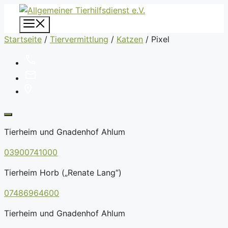
Zum
Inhalt
Menü
springen
Startseite
/
Tiervermittlung
/
Katzen
/
Pixel
Tierheim und Gnadenhof Ahlum
03900741000
Tierheim Horb („Renate Lang“)
07486964600
Tierheim und Gnadenhof Ahlum