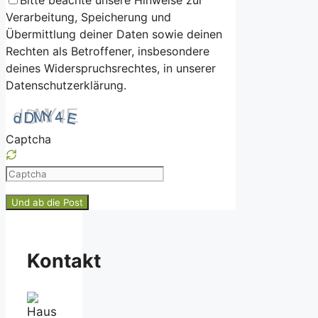
Verarbeitung, Speicherung und
Übermittlung deiner Daten sowie deinen
Rechten als Betroffener, insbesondere
deines Widerspruchsrechtes, in unserer
Datenschutzerklärung.
Captcha
Please
enter
the
characters
shown
Kontakt
in
the
CAPTCHA
to