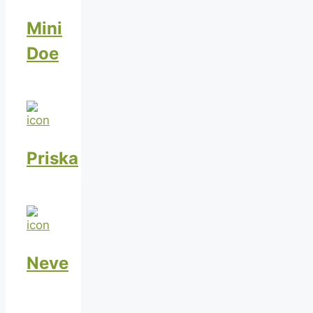
Mini
Doe
Priska
Neve