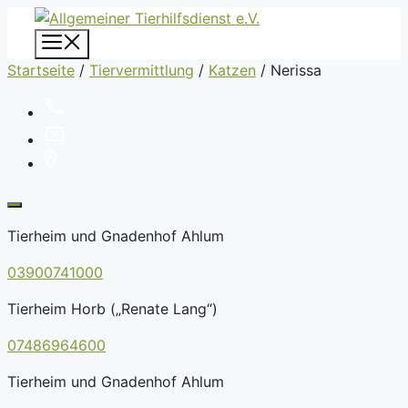
Zum
Inhalt
Menü
springen
Startseite
/
Tiervermittlung
/
Katzen
/
Nerissa
Tierheim und Gnadenhof Ahlum
03900741000
Tierheim Horb („Renate Lang“)
07486964600
Tierheim und Gnadenhof Ahlum