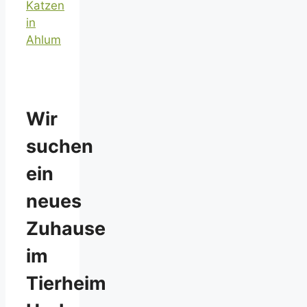
Katzen
in
Ahlum
Wir
suchen
ein
neues
Zuhause
im
Tierheim