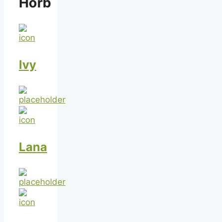
Horb
Ivy
Lana