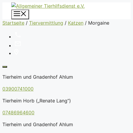
Zum
Inhalt
Menü
springen
Startseite
/
Tiervermittlung
/
Katzen
/
Morgaine
Tierheim und Gnadenhof Ahlum
03900741000
Tierheim Horb („Renate Lang“)
07486964600
Tierheim und Gnadenhof Ahlum