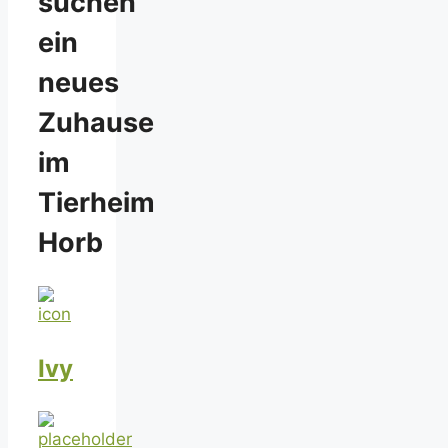
suchen
ein
neues
Zuhause
im
Tierheim
Horb
Ivy