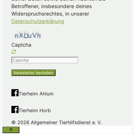
Betroffener, insbesondere deines
Widerspruchsrechtes, in unserer
Datenschutzerklärung
Captcha
Please
enter
the
characters
shown
Tierheim Ahlum
in
the
Tierheim Horb
CAPTCHA
to
© 2026 Allgemeiner Tierhilfsdienst e. V.
ensure