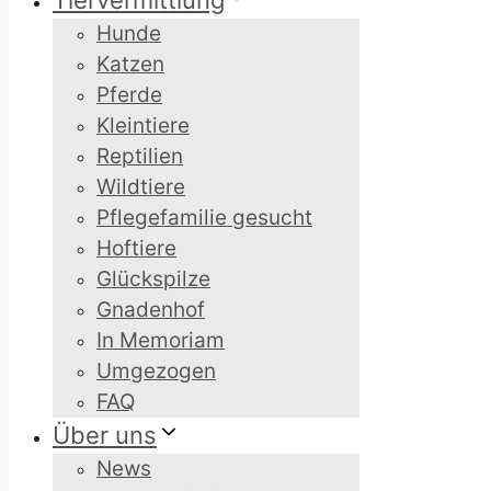
Tiervermittlung
Hunde
Katzen
Pferde
Kleintiere
Reptilien
Wildtiere
Pflegefamilie gesucht
Hoftiere
Glückspilze
Gnadenhof
In Memoriam
Umgezogen
FAQ
Über uns
News