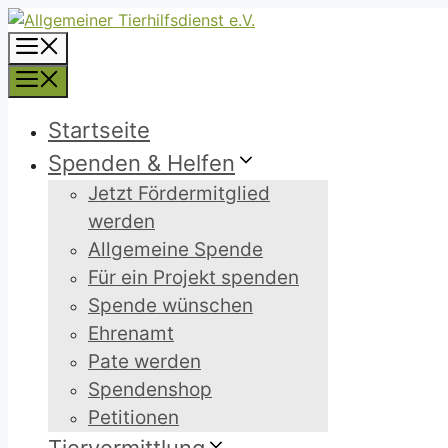
Zum
Inhalt
Menü
springen
Menü
Startseite
Spenden & Helfen
Jetzt Fördermitglied
werden
Allgemeine Spende
Für ein Projekt spenden
Spende wünschen
Ehrenamt
Pate werden
Spendenshop
Petitionen