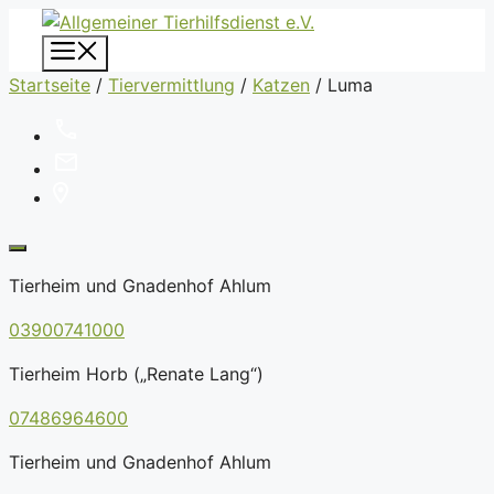
Zum
Inhalt
Menü
springen
Startseite
/
Tiervermittlung
/
Katzen
/
Luma
Tierheim und Gnadenhof Ahlum
03900741000
Tierheim Horb („Renate Lang“)
07486964600
Tierheim und Gnadenhof Ahlum