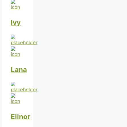
Ivy
Lana
Elinor