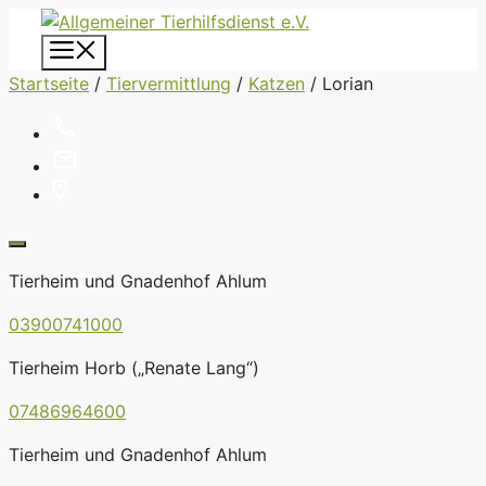
Zum
Inhalt
Menü
springen
Startseite
/
Tiervermittlung
/
Katzen
/
Lorian
Tierheim und Gnadenhof Ahlum
03900741000
Tierheim Horb („Renate Lang“)
07486964600
Tierheim und Gnadenhof Ahlum