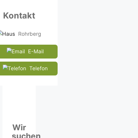
shown
in
Kontakt
the
CAPTCHA
to
Rohrberg
ensure
that
E-Mail
you
are
human.
Telefon
Wir
suchen