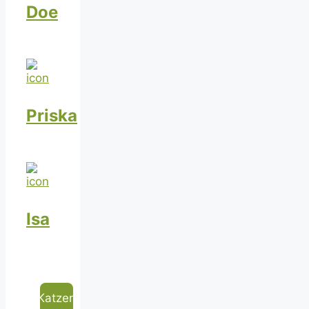
Doe
Priska
Isa
Katzen