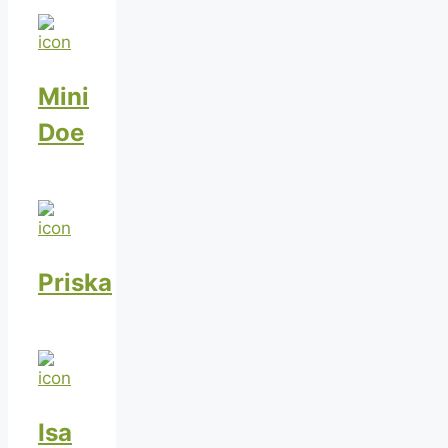
Mini
Doe
Priska
Isa