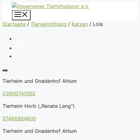
Zum
Inhalt
Menü
springen
Startseite
/
Tiervermittlung
/
Katzen
/
Lola
Tierheim und Gnadenhof Ahlum
03900741000
Tierheim Horb („Renate Lang“)
07486964600
Tierheim und Gnadenhof Ahlum