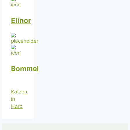
Elinor
Bommel
Katzen
in
Horb