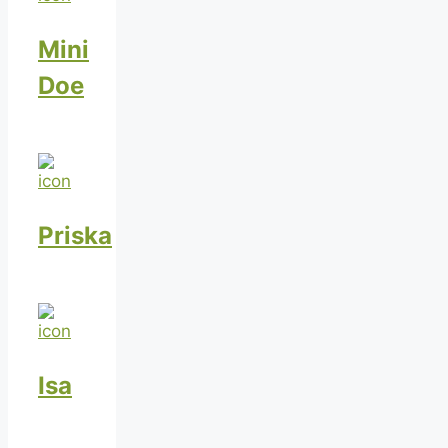
Mini
Doe
Priska
Isa