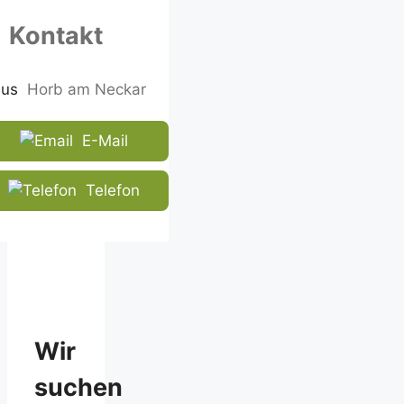
in
Kontakt
the
CAPTCHA
to
Horb am Neckar
ensure
that
E-Mail
you
are
human.
Telefon
Wir
suchen