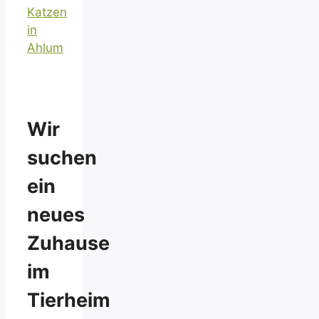
Katzen
in
Ahlum
Wir
suchen
ein
neues
Zuhause
im
Tierheim