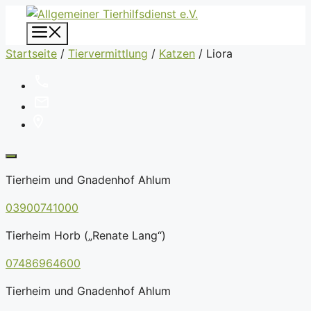
Zum
Inhalt
Menü
springen
Startseite
/
Tiervermittlung
/
Katzen
/
Liora
Tierheim und Gnadenhof Ahlum
03900741000
Tierheim Horb („Renate Lang“)
07486964600
Tierheim und Gnadenhof Ahlum