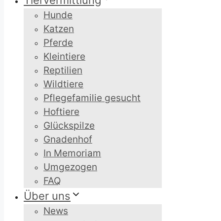
Tiervermittlung
Hunde
Katzen
Pferde
Kleintiere
Reptilien
Wildtiere
Pflegefamilie gesucht
Hoftiere
Glückspilze
Gnadenhof
In Memoriam
Umgezogen
FAQ
Über uns
News