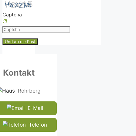
Captcha
Please
enter
the
characters
shown
in
Kontakt
the
CAPTCHA
to
Rohrberg
ensure
that
E-Mail
you
are
human.
Telefon