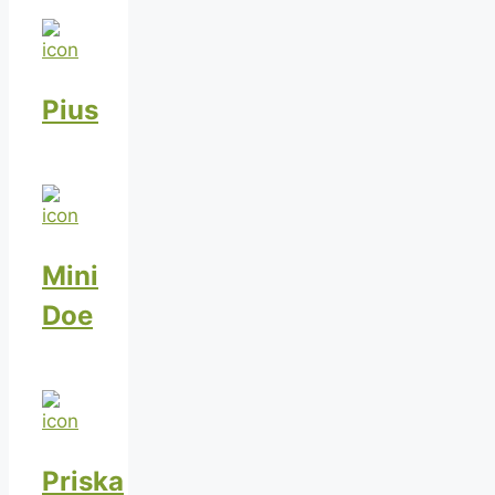
Pius
Mini
Doe
Priska