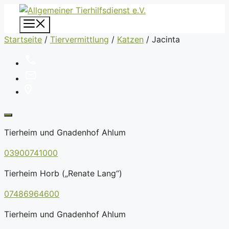
Zum
Inhalt
Menü
springen
Startseite
/
Tiervermittlung
/
Katzen
/
Jacinta
Tierheim und Gnadenhof Ahlum
03900741000
Tierheim Horb („Renate Lang“)
07486964600
Tierheim und Gnadenhof Ahlum