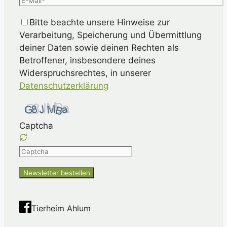
Bitte beachte unsere Hinweise zur
Verarbeitung, Speicherung und Übermittlung
deiner Daten sowie deinen Rechten als
Betroffener, insbesondere deines
Widerspruchsrechtes, in unserer
Datenschutzerklärung
Captcha
Please
enter
the
characters
shown
Tierheim Ahlum
in
the