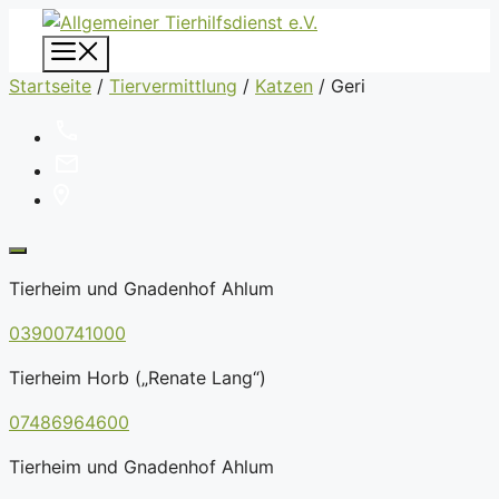
Zum
Inhalt
Menü
springen
Startseite
/
Tiervermittlung
/
Katzen
/
Geri
Tierheim und Gnadenhof Ahlum
03900741000
Tierheim Horb („Renate Lang“)
07486964600
Tierheim und Gnadenhof Ahlum