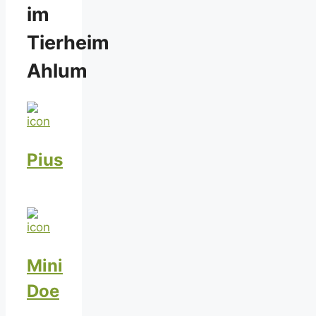
im
Tierheim
Ahlum
Pius
Mini
Doe