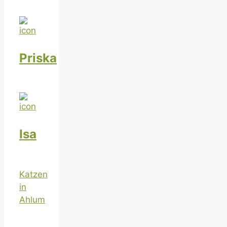
Priska
Isa
Katzen
in
Ahlum