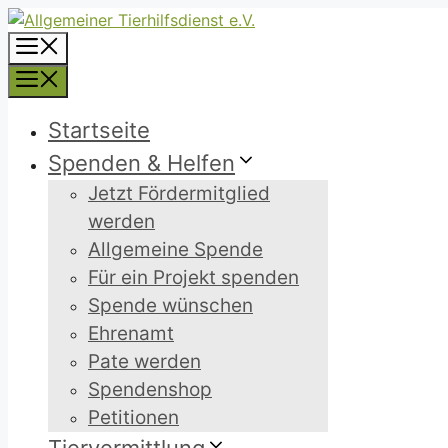
Zum
Inhalt
Menü
springen
Menü
Startseite
Spenden & Helfen
Jetzt Fördermitglied
werden
Allgemeine Spende
Für ein Projekt spenden
Spende wünschen
Ehrenamt
Pate werden
Spendenshop
Petitionen