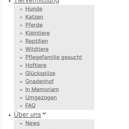
Tiervermittlung
Hunde
Katzen
Pferde
Kleintiere
Reptilien
Wildtiere
Pflegefamilie gesucht
Hoftiere
Glückspilze
Gnadenhof
In Memoriam
Umgezogen
FAQ
Über uns
News