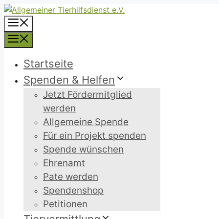
Zum
Inhalt
Menü
springen
Menü
Startseite
Spenden & Helfen
Jetzt Fördermitglied
werden
Allgemeine Spende
Für ein Projekt spenden
Spende wünschen
Ehrenamt
Pate werden
Spendenshop
Petitionen