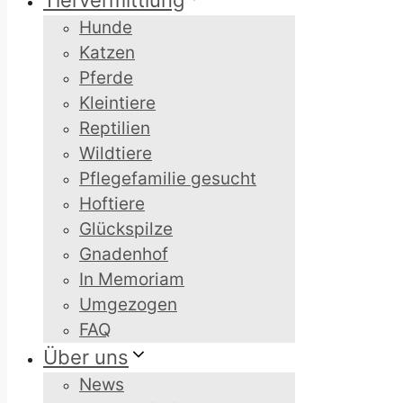
Tiervermittlung
Hunde
Katzen
Pferde
Kleintiere
Reptilien
Wildtiere
Pflegefamilie gesucht
Hoftiere
Glückspilze
Gnadenhof
In Memoriam
Umgezogen
FAQ
Über uns
News