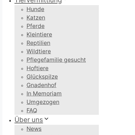
Tiervermittlung
Hunde
Katzen
Pferde
Kleintiere
Reptilien
Wildtiere
Pflegefamilie gesucht
Hoftiere
Glückspilze
Gnadenhof
In Memoriam
Umgezogen
FAQ
Über uns
News