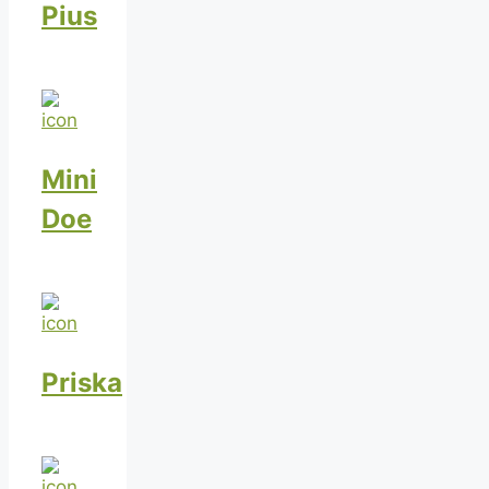
Pius
Mini
Doe
Priska