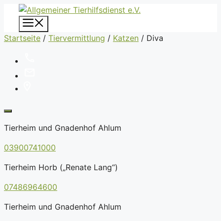
Zum
Inhalt
Menü
springen
Startseite
/
Tiervermittlung
/
Katzen
/
Diva
Tierheim und Gnadenhof Ahlum
03900741000
Tierheim Horb („Renate Lang“)
07486964600
Tierheim und Gnadenhof Ahlum