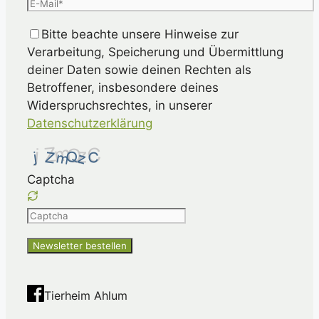
Bitte beachte unsere Hinweise zur
Verarbeitung, Speicherung und Übermittlung
deiner Daten sowie deinen Rechten als
Betroffener, insbesondere deines
Widerspruchsrechtes, in unserer
Datenschutzerklärung
Captcha
Please
enter
the
characters
shown
Tierheim Ahlum
in