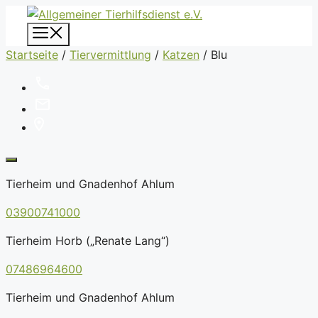
Zum
Inhalt
Menü
springen
Startseite
/
Tiervermittlung
/
Katzen
/
Blu
Tierheim und Gnadenhof Ahlum
03900741000
Tierheim Horb („Renate Lang“)
07486964600
Tierheim und Gnadenhof Ahlum