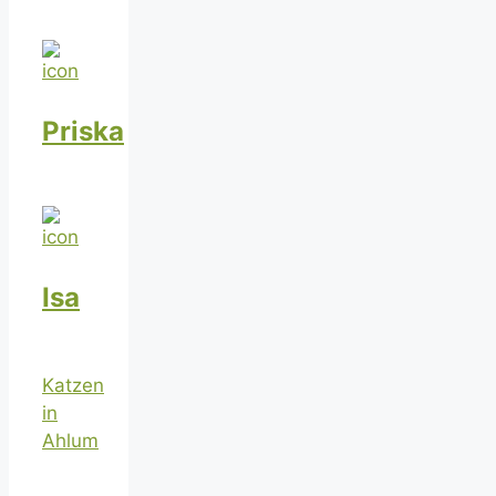
Priska
Isa
Katzen
in
Ahlum