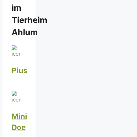
im
Tierheim
Ahlum
Pius
Mini
Doe