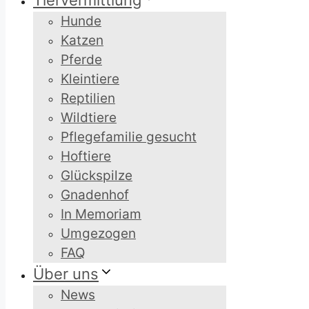
Tiervermittlung
Hunde
Katzen
Pferde
Kleintiere
Reptilien
Wildtiere
Pflegefamilie gesucht
Hoftiere
Glückspilze
Gnadenhof
In Memoriam
Umgezogen
FAQ
Über uns
News