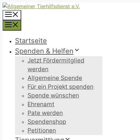
Zum
Inhalt
Menü
springen
Menü
Startseite
Spenden & Helfen
Jetzt Fördermitglied
werden
Allgemeine Spende
Für ein Projekt spenden
Spende wünschen
Ehrenamt
Pate werden
Spendenshop
Petitionen